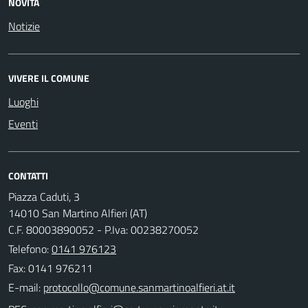
NOVITÀ
Notizie
VIVERE IL COMUNE
Luoghi
Eventi
CONTATTI
Piazza Caduti, 3
14010 San Martino Alfieri (AT)
C.F. 80003890052 - P.Iva: 00238270052
Telefono:
0141 976123
Fax: 0141 976211
E-mail: