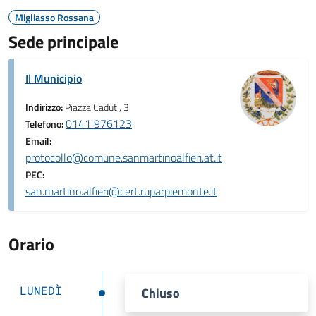
Migliasso Rossana
Sede principale
Il Municipio
Indirizzo:
Piazza Caduti, 3
0141 976123
Telefono:
Email:
protocollo@comune.sanmartinoalfieri.at.it
PEC:
san.martino.alfieri@cert.ruparpiemonte.it
Orario
LUNEDÌ
Chiuso