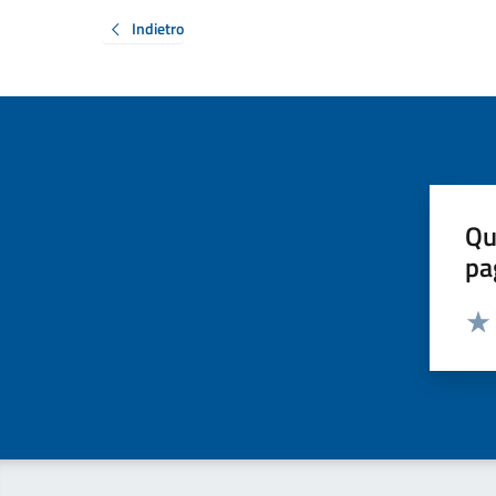
Indietro
Qu
pa
Valut
Valu