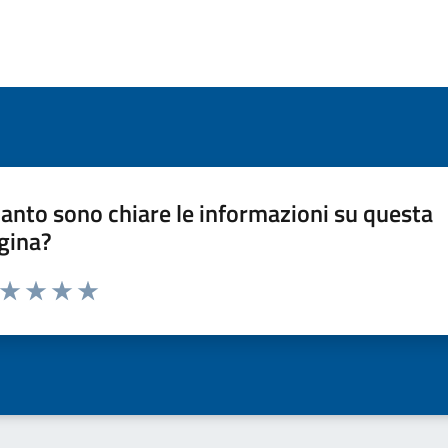
anto sono chiare le informazioni su questa
gina?
a da 1 a 5 stelle la pagina
ta 1 stelle su 5
Valuta 2 stelle su 5
Valuta 3 stelle su 5
Valuta 4 stelle su 5
Valuta 5 stelle su 5