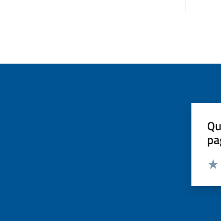
Qu
pa
Valut
Valu