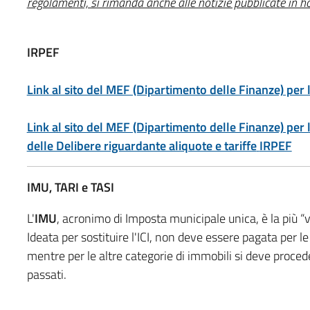
regolamenti, si rimanda anche alle notizie pubblicate in 
IRPEF
Link al sito del MEF (Dipartimento delle Finanze) per 
Link al sito del MEF (Dipartimento delle Finanze) per
delle Delibere riguardante aliquote e tariffe
IRPEF
IMU, TARI e TASI
L'
IMU
, acronimo di Imposta municipale unica, è la più “v
Ideata per sostituire l'ICI, non deve essere pagata per 
mentre per le altre categorie di immobili si deve proced
passati.