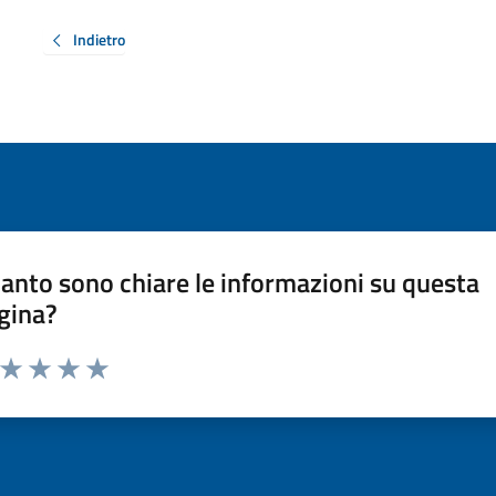
Indietro
anto sono chiare le informazioni su questa
gina?
a da 1 a 5 stelle la pagina
ta 1 stelle su 5
Valuta 2 stelle su 5
Valuta 3 stelle su 5
Valuta 4 stelle su 5
Valuta 5 stelle su 5