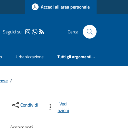
Accedi all'area personale
Seguici su
Cerca
mo
Urbanizzazione
Tutti gli argomenti...
rese
/
Vedi
Condividi
azioni
Argomenti