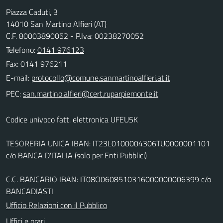
Piazza Caduti, 3
14010 San Martino Alfieri (AT)
C.F. 80003890052 - P.Iva: 00238270052
Telefono:
0141 976123
Fax: 0141 976211
E-mail:
PEC:
Codice univoco fatt. elettronica UFEU5K
TESORERIA UNICA IBAN: IT23L0100004306TU0000001101
c/o BANCA D'ITALIA (solo per Enti Pubblici)
C.C. BANCARIO IBAN: IT08O0608510316000000006399 c/o
BANCADIASTI
Ufficio Relazioni con il Pubblico
Uffici e orari