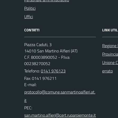
Politici
Uffici
CONTATTI
LINK UTIL
Piazza Caduti, 3
Regione
14010 San Martino Alfieri (AT)
Provincia
C.F. 80003890052 - P.Iva:
Unione C
00238270052
Telefono:
0141 976123
errato
Fax: 0141 976211
E-mail:
PEC: