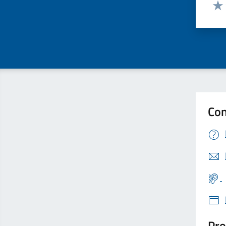
Valut
Valu
Con
Pro