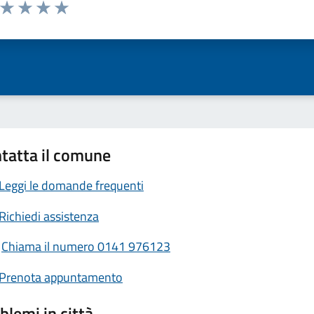
a da 1 a 5 stelle la pagina
ta 1 stelle su 5
Valuta 2 stelle su 5
Valuta 3 stelle su 5
Valuta 4 stelle su 5
Valuta 5 stelle su 5
tatta il comune
Leggi le domande frequenti
Richiedi assistenza
Chiama il numero 0141 976123
Prenota appuntamento
blemi in città