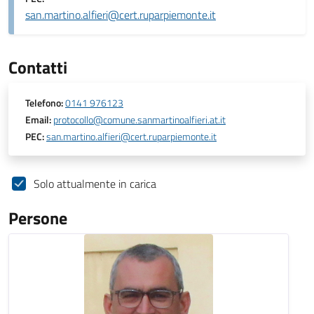
san.martino.alfieri@cert.ruparpiemonte.it
Contatti
Telefono:
0141 976123
Email:
protocollo@comune.sanmartinoalfieri.at.it
PEC:
san.martino.alfieri@cert.ruparpiemonte.it
Solo attualmente in carica
Persone