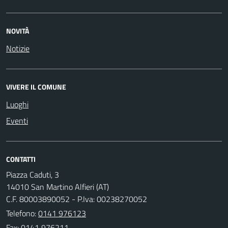
NOVITÀ
Notizie
VIVERE IL COMUNE
Luoghi
Eventi
CONTATTI
Piazza Caduti, 3
14010 San Martino Alfieri (AT)
C.F. 80003890052 - P.Iva: 00238270052
Telefono:
0141 976123
Fax: 0141 976211