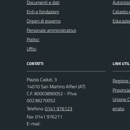
Documenti e dati
Autorizza
Enti e fondazioni
Catasto e
Organi di governo
Educazio
Personale amministrativo
Politici
Uffici
CONTATTI
LINK UTIL
Piazza Caduti, 3
Regione
14010 San Martino Alfieri (AT)
Provincia
C.F. 80003890052 - P.Iva:
Unione C
00238270052
Telefono:
0141 976123
errato
Fax: 0141 976211
E-mail: