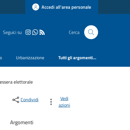
Accedi all'area personale
Seguici su
Cerca
mo
Urbanizzazione
Tutti gli argomenti...
essera elettorale
Vedi
Condividi
azioni
Argomenti