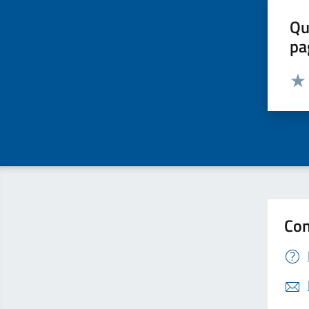
Qu
pa
Valut
Valu
Con