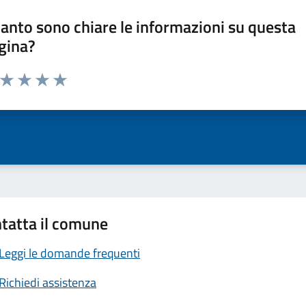
anto sono chiare le informazioni su questa
gina?
a da 1 a 5 stelle la pagina
ta 1 stelle su 5
Valuta 2 stelle su 5
Valuta 3 stelle su 5
Valuta 4 stelle su 5
Valuta 5 stelle su 5
tatta il comune
Leggi le domande frequenti
Richiedi assistenza