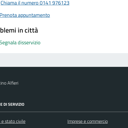
Chiama il numero 0141 976123
Prenota appuntamento
blemi in città
Segnala disservizio
no Alfieri
E DI SERVIZIO
e stato civile
Imprese e commercio