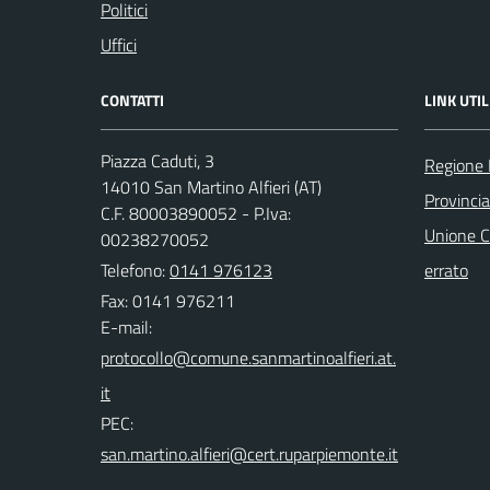
Politici
Uffici
CONTATTI
LINK UTIL
Piazza Caduti, 3
Regione
14010 San Martino Alfieri (AT)
Provincia
C.F. 80003890052 - P.Iva:
Unione C
00238270052
Telefono:
0141 976123
errato
Fax: 0141 976211
E-mail:
PEC: