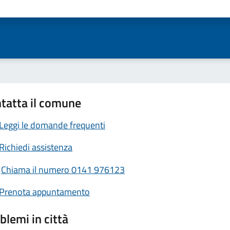
ta 1 stelle su 5
Valuta 2 stelle su 5
Valuta 3 stelle su 5
Valuta 4 stelle su 5
Valuta 5 stelle su 5
tatta il comune
Leggi le domande frequenti
Richiedi assistenza
Chiama il numero 0141 976123
Prenota appuntamento
blemi in città