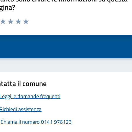
gina?
a da 1 a 5 stelle la pagina
ta 1 stelle su 5
Valuta 2 stelle su 5
Valuta 3 stelle su 5
Valuta 4 stelle su 5
Valuta 5 stelle su 5
tatta il comune
Leggi le domande frequenti
Richiedi assistenza
Chiama il numero 0141 976123