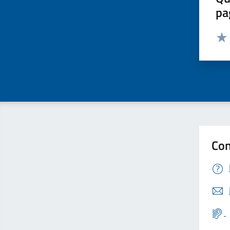
pa
Valut
Valu
Con