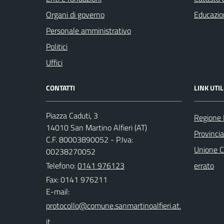
Organi di governo
Educazio
Personale amministrativo
Politici
Uffici
CONTATTI
LINK UTIL
Piazza Caduti, 3
Regione
14010 San Martino Alfieri (AT)
Provincia
C.F. 80003890052 - P.Iva:
Unione C
00238270052
Telefono:
0141 976123
errato
Fax: 0141 976211
E-mail: