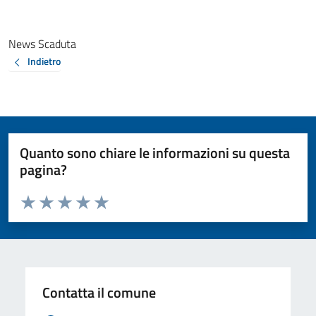
News Scaduta
Indietro
Quanto sono chiare le informazioni su questa
pagina?
Valuta da 1 a 5 stelle la pagina
Valuta 1 stelle su 5
Valuta 2 stelle su 5
Valuta 3 stelle su 5
Valuta 4 stelle su 5
Valuta 5 stelle su 5
Contatta il comune