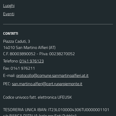
Luoghi
Eventi
CONTATTI
Piazza Caduti, 3
14010 San Martino Alfieri (AT)
C.F. 80003890052 - P.Iva: 00238270052
Telefono:
0141 976123
Fax: 0141 976211
E-mail:
PEC:
Codice univoco fatt. elettronica UFEU5K
TESORERIA UNICA IBAN: IT23L0100004306TU0000001101
c/o BANCA D'ITALIA (solo per Enti Pubblici)