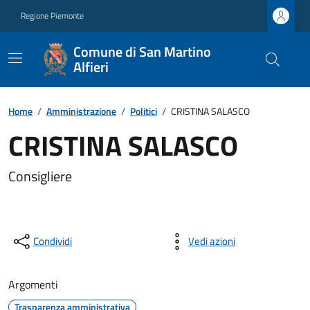
Regione Piemonte
Comune di San Martino
Alfieri
Home
/
Amministrazione
/
Politici
/
CRISTINA SALASCO
CRISTINA SALASCO
Consigliere
Condividi
Vedi azioni
Argomenti
Trasparenza amministrativa