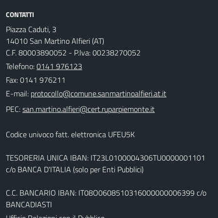
CONTATTI
Piazza Caduti, 3
14010 San Martino Alfieri (AT)
C.F. 80003890052 - P.Iva: 00238270052
Telefono:
0141 976123
Fax: 0141 976211
E-mail:
PEC:
Codice univoco fatt. elettronica UFEU5K
TESORERIA UNICA IBAN: IT23L0100004306TU0000001101
c/o BANCA D'ITALIA (solo per Enti Pubblici)
C.C. BANCARIO IBAN: IT08O0608510316000000006399 c/o
BANCADIASTI
Ufficio Relazioni con il Pubblico